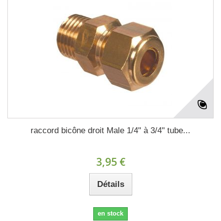
raccord bicône droit Male 1/4" à 3/4" tube...
3,95 €
Détails
en stock