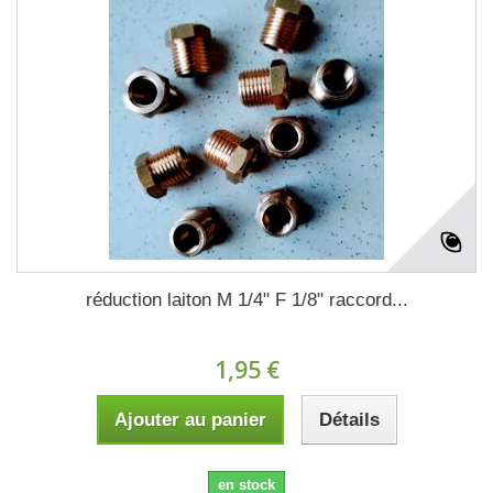
réduction laiton M 1/4" F 1/8" raccord...
1,95 €
Ajouter au panier
Détails
en stock