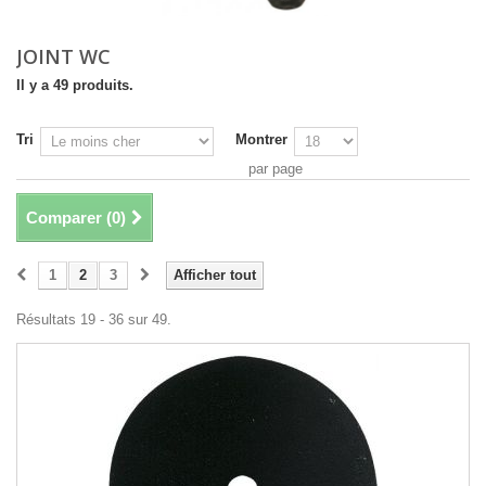
JOINT WC
Il y a 49 produits.
Tri
Montrer
par page
Comparer (
0
)
1
2
3
Afficher tout
Résultats 19 - 36 sur 49.