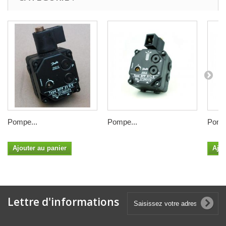
Pompe...
Pompe...
Pompe
Ajouter au panier
Ajou
Lettre d'informations