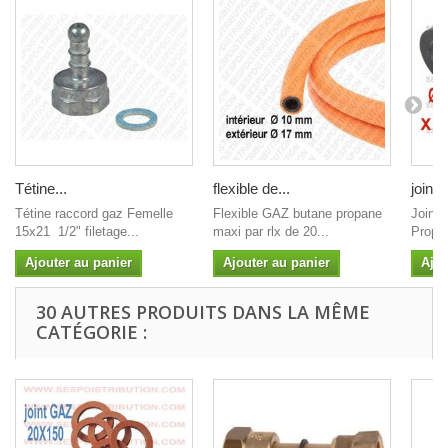
Tétine...
flexible de...
joint 
Tétine raccord gaz Femelle
Flexible GAZ butane propane
Joint
15x21 1/2" filetage...
maxi par rlx de 20...
Propan
Ajouter au panier
Ajouter au panier
Ajou
30 AUTRES PRODUITS DANS LA MÊME
CATÉGORIE :