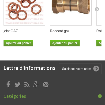
joint GAZ...
Raccord gaz...
Robin
Ajouter au panier
Ajouter au panier
Ajou
Lettre d'informations
Catégories