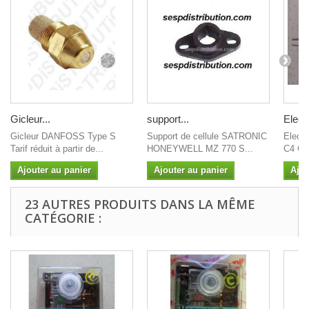
Gicleur...
support...
Elect
Gicleur DANFOSS Type S
Support de cellule SATRONIC
Elect
Tarif réduit à partir de...
HONEYWELL MZ 770 S...
C4 C6
Ajouter au panier
Ajouter au panier
Ajou
23 AUTRES PRODUITS DANS LA MÊME
CATÉGORIE :