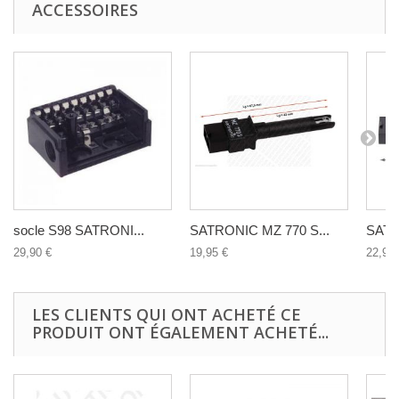
ACCESSOIRES
socle S98 SATRONI...
SATRONIC MZ 770 S...
SATR
29,90 €
19,95 €
22,90 
LES CLIENTS QUI ONT ACHETÉ CE
PRODUIT ONT ÉGALEMENT ACHETÉ...