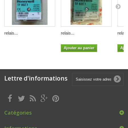
relais...
relais...
relais.
Ajouter au panier
Ajou
Lettre d'informations
Catégories