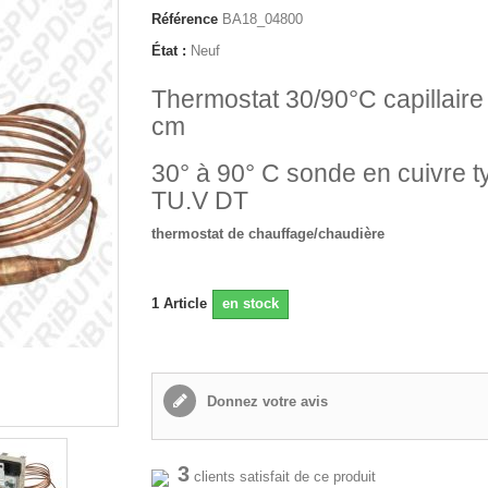
Référence
BA18_04800
État :
Neuf
Thermostat 30/90°C capillaire
cm
30° à 90° C sonde en cuivre t
TU.V DT
thermostat de chauffage/chaudière
1
Article
en stock
Donnez votre avis
3
clients satisfait de ce produit