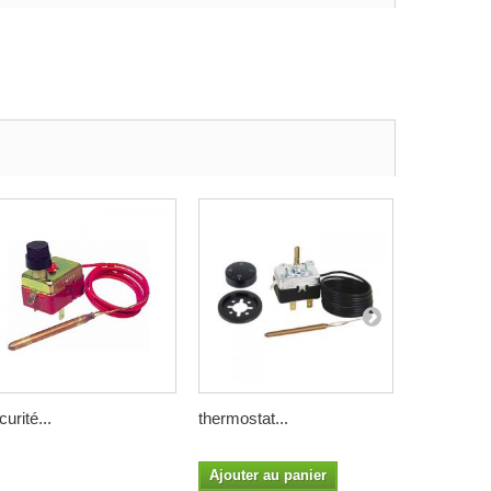
curité...
thermostat...
thermostat
Ajouter au panier
Ajouter a