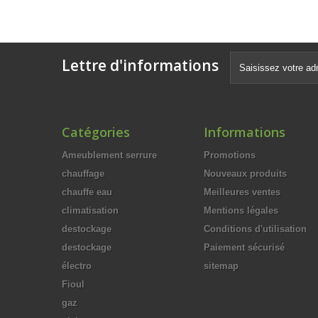
Lettre d'informations
Catégories
Informations
Ameublement serrure
Promotions
chauffage
Nouveaux produits
chauffe eau
Meilleures ventes
climatisation
Mentions légales
destockage
Conditions d'utilisation
destockage
Paiement sécurisé
électro
sitemap
Fioul
gaz