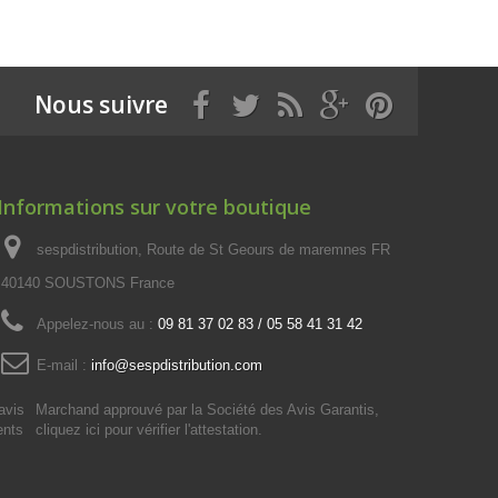
Nous suivre
Informations sur votre boutique
sespdistribution, Route de St Geours de maremnes FR
40140 SOUSTONS France
Appelez-nous au :
09 81 37 02 83 / 05 58 41 31 42
E-mail :
info@sespdistribution.com
Marchand approuvé par la Société des Avis Garantis,
cliquez ici pour vérifier l'attestation
.