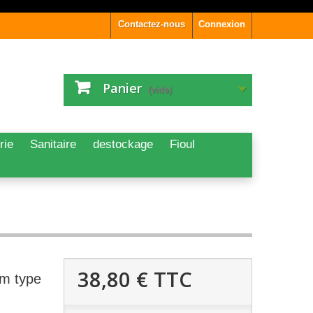
Contactez-nous
Connexion
Panier
(vide)
rie
Sanitaire
destockage
Fioul
38,80 €
TTC
cm type