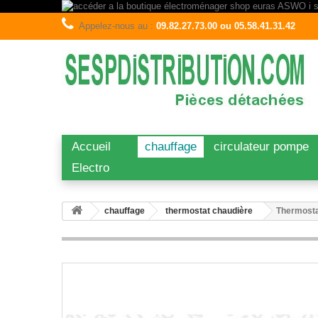
Appelez-nous au :
09.82.27.73.00 ou 05.58.41.31.42
Accueil
chauffage
circulateur pompe
Electro
chauffage
thermostat chaudière
Thermosta