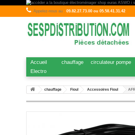
Appelez-nous au :
09.82.27.73.00 ou 05.58.41.31.42
Accueil
chauffage
circulateur pompe
Electro
chauffage
Fioul
Accessoires Fioul
AFR