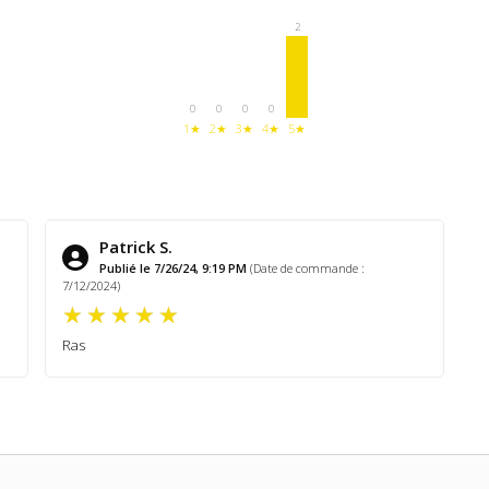
2
0
0
0
0
1★
2★
3★
4★
5★
Patrick S.
Publié le 7/26/24, 9:19 PM
(Date de commande :
7/12/2024)
Ras