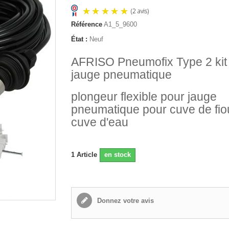
Référence
A1_5_9600
État :
Neuf
(2 avis)
AFRISO Pneumofix Type 2 kit
jauge pneumatique
plongeur flexible pour jauge
pneumatique pour cuve de fio
cuve d'eau
1
Article
en stock
Donnez votre avis