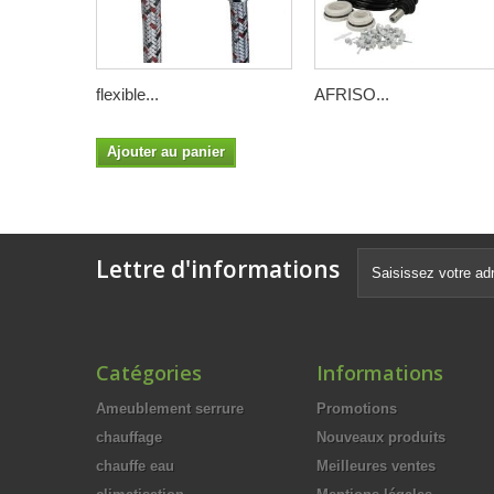
flexible...
AFRISO...
Ajouter au panier
Lettre d'informations
Catégories
Informations
Ameublement serrure
Promotions
chauffage
Nouveaux produits
chauffe eau
Meilleures ventes