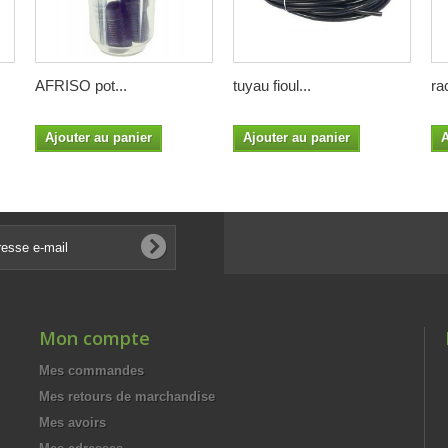
AFRISO pot...
tuyau fioul...
ra
Ajouter au panier
Ajouter au panier
A
Mon compte
Mes commandes
Mes retours de marchandise
Mes avoirs