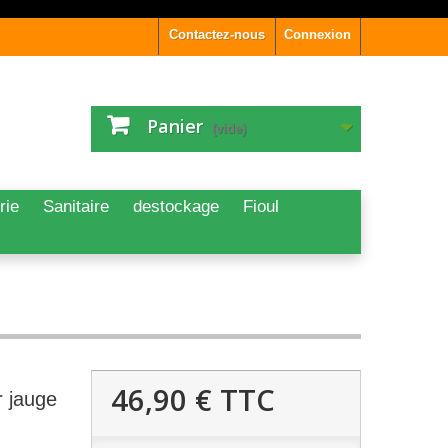
Contactez-nous
Connexion
Panier
(vide)
rie
Sanitaire
destockage
Fioul
46,90 €
TTC
 jauge