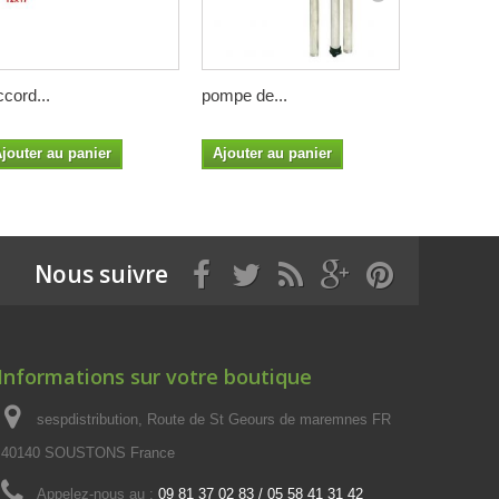
ccord...
pompe de...
pompe de.
jouter au panier
Ajouter au panier
Nous suivre
Informations sur votre boutique
sespdistribution, Route de St Geours de maremnes FR
40140 SOUSTONS France
Appelez-nous au :
09 81 37 02 83 / 05 58 41 31 42