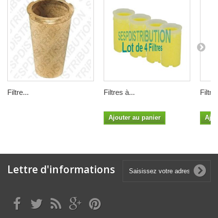
Filtre...
Filtres à...
Filtre.
Ajouter au panier
Ajou
Lettre d'informations