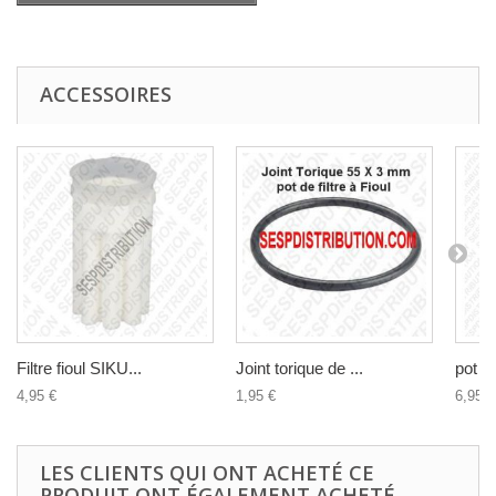
ACCESSOIRES
Filtre fioul SIKU...
Joint torique de ...
pot de 
4,95 €
1,95 €
6,95 €
LES CLIENTS QUI ONT ACHETÉ CE
PRODUIT ONT ÉGALEMENT ACHETÉ...