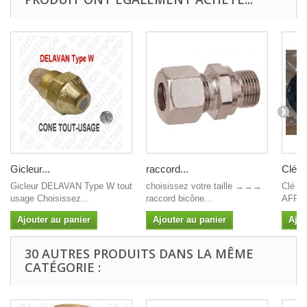
Gicleur...
raccord...
Clé po
Gicleur DELAVAN Type W tout
choisissez votre taille →→→
Clé pou
usage Choisissez...
raccord bicône...
AFRISO
Ajouter au panier
Ajouter au panier
Ajou
30 AUTRES PRODUITS DANS LA MÊME
CATÉGORIE :