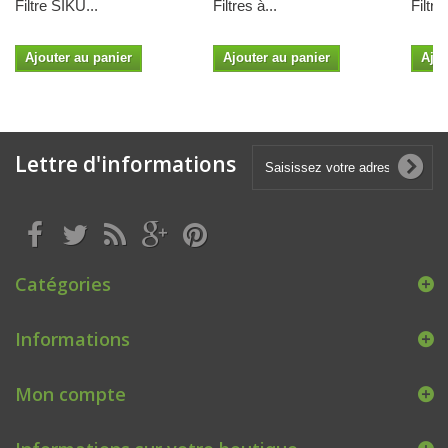
Filtre SIKU...
Filtres à...
Filtre.
Ajouter au panier
Ajouter au panier
Ajou
Lettre d'informations
Catégories
Informations
Mon compte