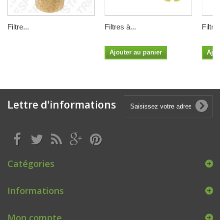
Filtre...
Filtres à...
Filtre.
Ajouter au panier
Ajou
Lettre d'informations
Catégories
Informations
Mon compte