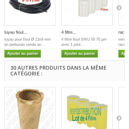
tuyau fioul...
4 filtre...
racco
tuyau pour fioul Ø 13x9 mm
4 filtre fioul SIKU 50 70 µm
versi
en perbunan vendu au...
avec 1 joint...
raccor
Ajouter au panier
Ajouter au panier
Ajou
30 AUTRES PRODUITS DANS LA MÊME
CATÉGORIE :