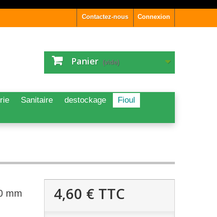
Contactez-nous
Connexion
Panier
(vide)
rie
Sanitaire
destockage
Fioul
4,60 €
TTC
70 mm