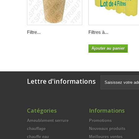
Filtre...
Filtres à...
Ajouter au panier
Lettre d'informations
Catégories
Informations
Ameublement serrure
Promotions
chauffage
Nouveaux produits
chauffe eau
Meilleures ventes