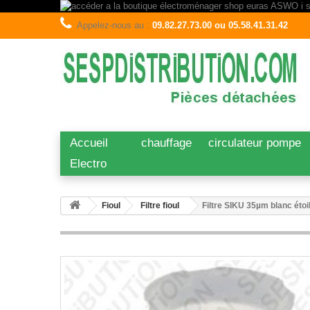
Appelez-nous au :
09.82.27.73.00 ou 05.58.41.31.42
Accueil
chauffage
circulateur pompe
Electro
Fioul
Filtre fioul
Filtre SIKU 35µm blanc étoi