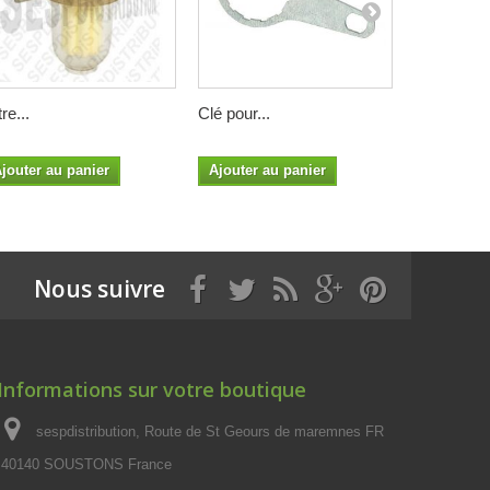
tre...
Clé pour...
Filtre...
jouter au panier
Ajouter au panier
Nous suivre
Informations sur votre boutique
sespdistribution, Route de St Geours de maremnes FR
40140 SOUSTONS France