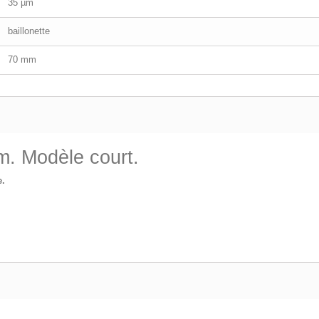
35 µm
baillonette
70 mm
µm. Modèle court.
e.