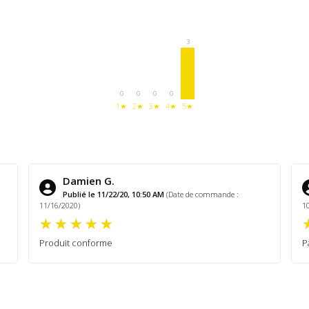
3
0
0
0
0
1★
2★
3★
4★
5★
Damien G.
Publié le 11/22/20, 10:50 AM
(Date de commande :
11/16/2020)
1
Produit conforme
P