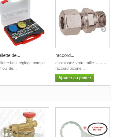
llette de...
raccord...
Gicleur...
llette fioul réglage pompe
choisissez votre taille →→→
Gicleur D
fioul de...
raccord bicône...
Choisissez
Ajouter au panier
Ajouter a