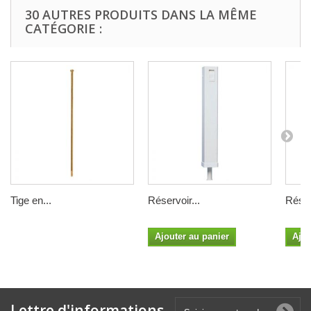
30 AUTRES PRODUITS DANS LA MÊME
CATÉGORIE :
Tige en...
Réservoir...
Réser
Ajouter au panier
Ajou
Lettre d'informations