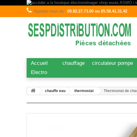
Appelez-nous au :
09.82.27.73.00 ou 05.58.41.31.42
Accueil
chauffage
circulateur pompe
Electro
chauffe eau
thermostat
Thermostat de ch