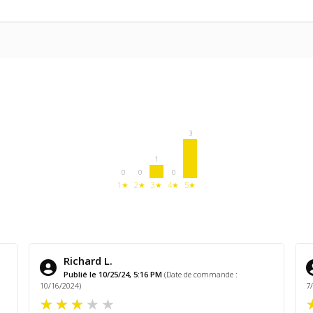
3
1
0
0
0
1★
2★
3★
4★
5★
Richard L.
Publié le 10/25/24, 5:16 PM
(Date de commande :
10/16/2024)
7