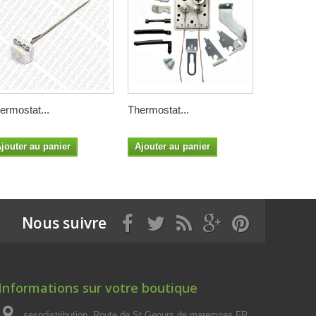
ermostat...
Thermostat...
Thermostat
jouter au panier
Ajouter au panier
Nous suivre
Informations sur votre boutique
sespdistribution, Route de St Geours de maremnes FR