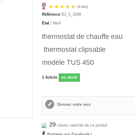
Référence
B2_5_1008
État :
Neuf
(4 avis)
thermostat de chauffe eau
thermostat clipsable
modèle TUS 450
1
Article
en stock
Donnez votre avis
29
clients satisfait de ce produit
Partager sur Facebook !