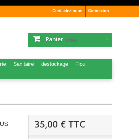
Contactez-nous
Connexion
Panier
(vide)
rie
Sanitaire
destockage
Fioul
35,00 €
TTC
TUS