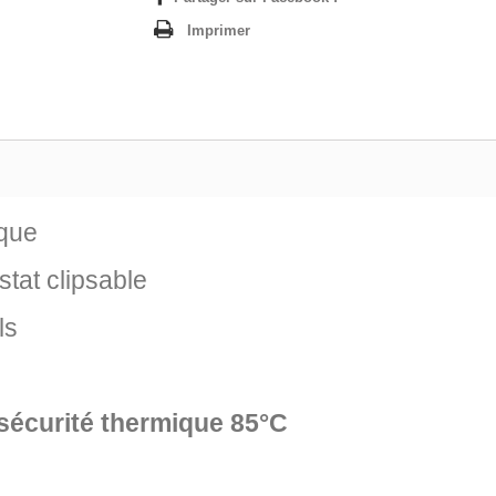
Imprimer
ique
tat clipsable
ls
 sécurité thermique 85°C