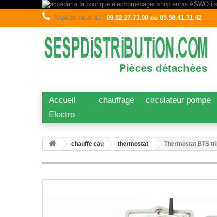
Appelez-nous au :
09.82.27.73.00 ou 05.58.41.31.42
Accueil
chauffage
circulateur pompe
Electro
chauffe eau
thermostat
Thermostat BTS tr