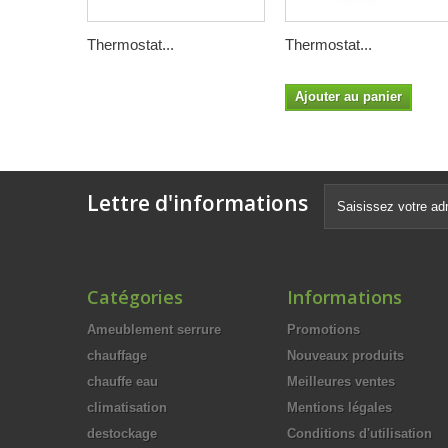
Thermostat...
Thermostat...
Ajouter au panier
Lettre d'informations
Catégories
Informations
Ameublement serrure
Promotions
chauffage
Nouveaux produits
chauffe eau
Meilleures ventes
climatisation
Mentions légales
destockage
Conditions d'utilisation