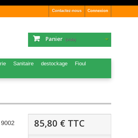
Contactez-nous
Connexion
Panier
(vide)
rie
Sanitaire
destockage
Fioul
85,80 €
TTC
 9002