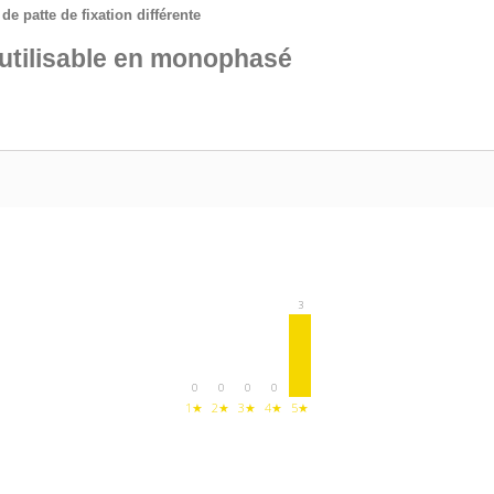
e patte de fixation différente
 utilisable en monophasé
3
0
0
0
0
1★
2★
3★
4★
5★