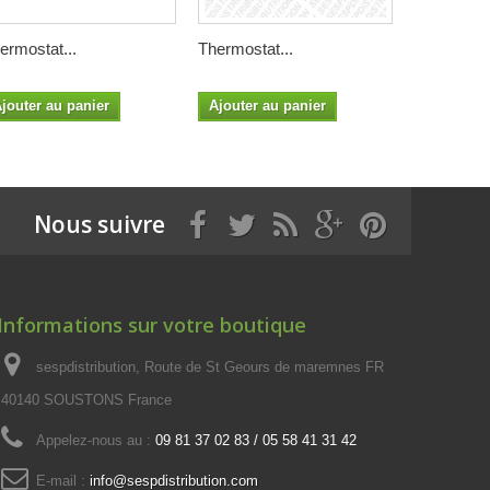
ermostat...
Thermostat...
Thermostat
jouter au panier
Ajouter au panier
Ajouter a
Nous suivre
Informations sur votre boutique
sespdistribution, Route de St Geours de maremnes FR
40140 SOUSTONS France
Appelez-nous au :
09 81 37 02 83 / 05 58 41 31 42
E-mail :
info@sespdistribution.com